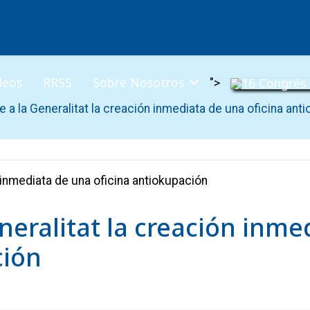
deos
RRSS
Sobre Nosotros
">
e a la Generalitat la creación inmediata de una oficina ant
eneralitat la creación inm
ción