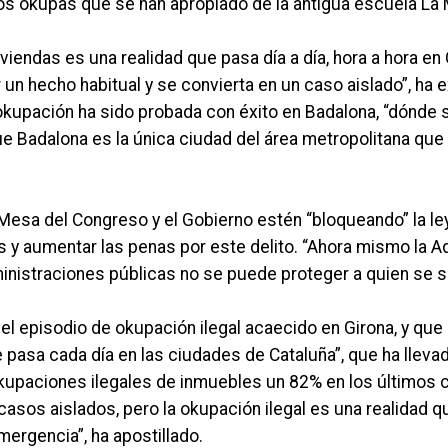
los okupas que se han apropiado de la antigua escuela La
viendas es una realidad que pasa día a día, hora a hora en 
un hecho habitual y se convierta en un caso aislado”, ha 
okupación
ha sido probada con éxito en Badalona, “dónde 
 Badalona es la única ciudad del área metropolitana que
esa del Congreso y el Gobierno estén “bloqueando” la le
s y aumentar las penas por este delito. “Ahora mismo la 
inistraciones públicas no se puede proteger a quien se salt
 el episodio de okupación ilegal acaecido en Girona, y que
e pasa cada día en las ciudades de Cataluña”, que ha llevad
okupaciones ilegales de inmuebles un 82% en los últimos
asos aislados, pero la okupación ilegal es una realidad q
ergencia”, ha apostillado.