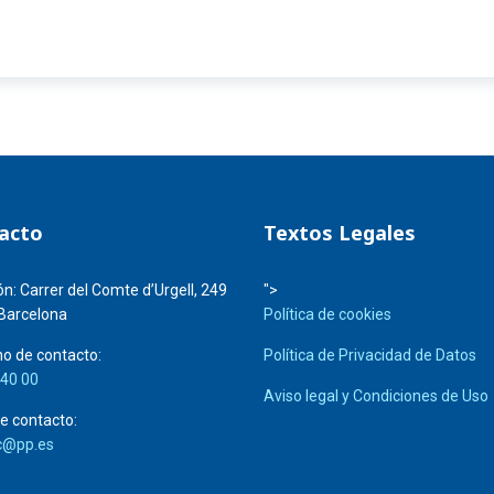
 2025 y ya podemos constatar la primera mentira de Salvador Illa: Cata
acto
Textos Legales
ón:
Carrer del Comte d’Urgell, 249
">
Barcelona
Política de cookies
o de contacto:
Política de Privacidad de Datos
 40 00
Aviso legal y Condiciones de Uso
e contacto:
c@pp.es