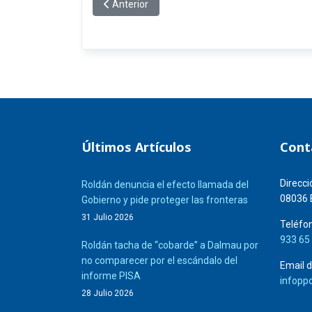
Artículo anterior: Juan Fernández: “Estamos en
Anterior
Últimos Artículos
Cont
Direcci
Roldán denuncia el efecto llamada del
08036 
Gobierno y pide proteger las fronteras
31 Julio 2026
Teléfon
933 65
Roldán tacha de “cobarde” a Dalmau por
no comparecer por el escándalo del
Email d
informe PISA
infopp
28 Julio 2026