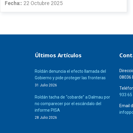
Fecha::
22 Octubre 2025
Últimos Artículos
Cont
Direcci
Roldán denuncia el efecto llamada del
08036 
Gobierno y pide proteger las fronteras
31 Julio 2026
Teléfon
933 65
Roldán tacha de “cobarde” a Dalmau por
no comparecer por el escándalo del
Email d
informe PISA
infopp
28 Julio 2026