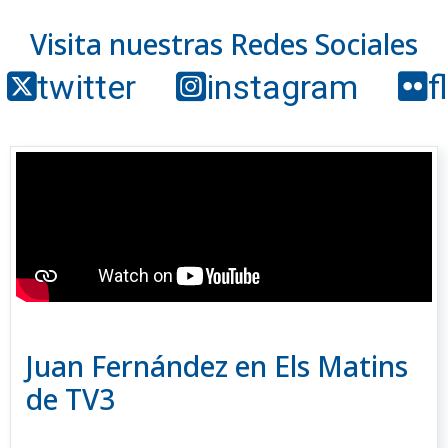
Visita nuestras Redes Sociales
twitter
instagram
f
Juan Fernández en Els Matins
de TV3