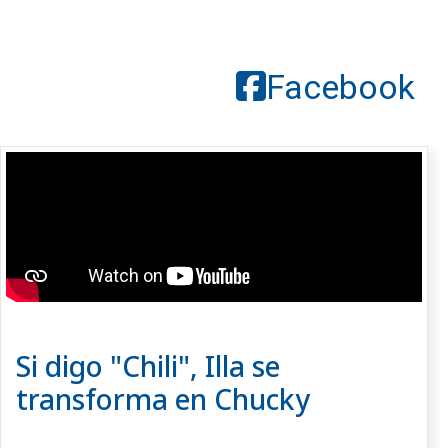
Facebook
Si digo "Chili", Illa se
transforma en Chucky