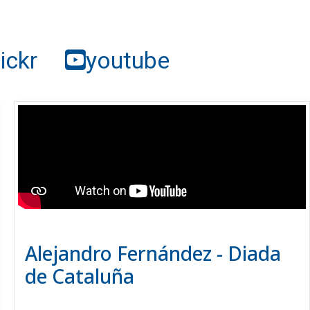
lickr
youtube
Alejandro Fernández - Diada
de Cataluña