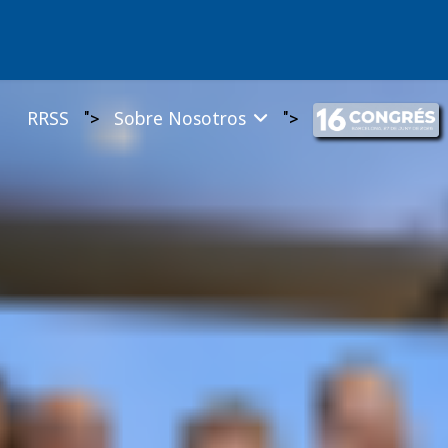
RRSS
Sobre Nosotros
">
">