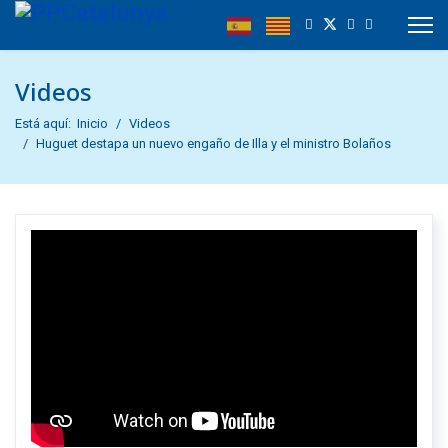
Videos
Está aquí:
Inicio
Videos
Huguet destapa un nuevo engaño de Illa y el ministro Bolaños