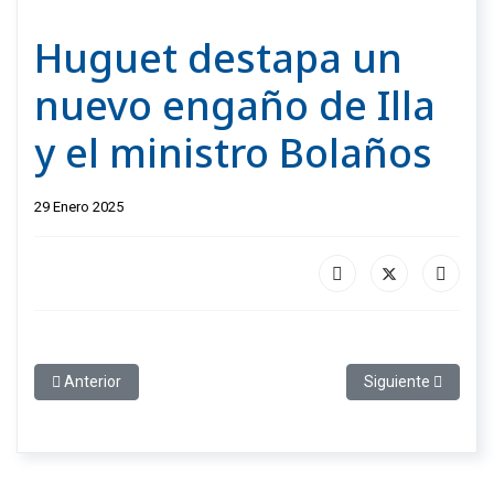
Huguet destapa un
nuevo engaño de Illa
y el ministro Bolaños
29 Enero 2025
Artículo anterior: Jaume Veray: “El campo no quiere gestos, qui
Artículo siguiente
Anterior
Siguiente