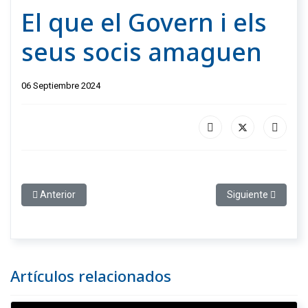
El que el Govern i els
seus socis amaguen
06 Septiembre 2024
Artículo anterior: Radiografía de la actual izquierda española
Artículo siguiente:
Anterior
Siguiente
Artículos relacionados