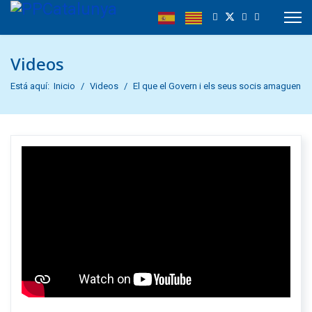
Videos
Está aquí:
Inicio
Videos
El que el Govern i els seus socis amaguen