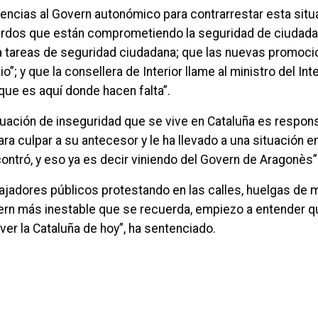
encias al Govern autonómico para contrarrestar esta situac
erdos que están comprometiendo la seguridad de ciudada
 tareas de seguridad ciudadana; que las nuevas promoci
tio”; y que la consellera de Interior llame al ministro del In
rque es aquí donde hacen falta”.
uación de inseguridad que se vive en Cataluña es respons
ra culpar a su antecesor y le ha llevado a una situación e
ontró, y eso ya es decir viniendo del Govern de Aragonès”
abajadores públicos protestando en las calles, huelgas de
rn más inestable que se recuerda, empiezo a entender qu
er la Cataluña de hoy”, ha sentenciado.
uestos que quieren aprobar siguen sin abordar los problemas reales de l