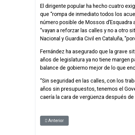
El dirigente popular ha hecho cuatro exig
que “rompa de inmediato todos los acu
número posible de Mossos d’Esquadra a
“vayan a reforzar las calles y no a otro si
Nacional y Guardia Civil en Cataluña, “po
Fernández ha asegurado que la grave sit
años de legislatura ya no tiene margen pa
balance de gobierno mejor de lo que enc
“Sin seguridad en las calles, con los tr
años sin presupuestos, tenemos el Gove
caería la cara de vergüenza después de v
Artículo anterior: Santi Rodríguez: “Los presup
Anterior