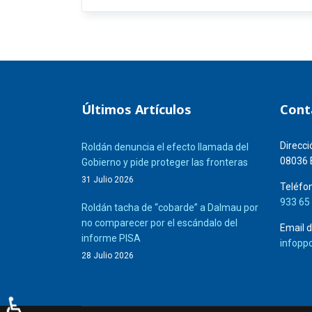
Últimos Artículos
Cont
Direcci
Roldán denuncia el efecto llamada del
08036 
Gobierno y pide proteger las fronteras
31 Julio 2026
Teléfon
933 65
Roldán tacha de “cobarde” a Dalmau por
no comparecer por el escándalo del
Email d
informe PISA
infopp
28 Julio 2026
♿