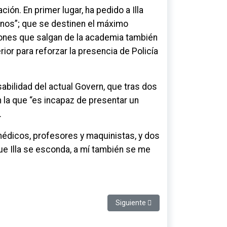
ión. En primer lugar, ha pedido a Illa
nos”; que se destinen el máximo
ones que salgan de la academia también
terior para reforzar la presencia de Policía
abilidad del actual Govern, que tras dos
n la que “es incapaz de presentar un
.
 médicos, profesores y maquinistas, y dos
e Illa se esconda, a mí también se me
os catalanes”
Artículo siguiente: Santi Rodríguez
Siguiente